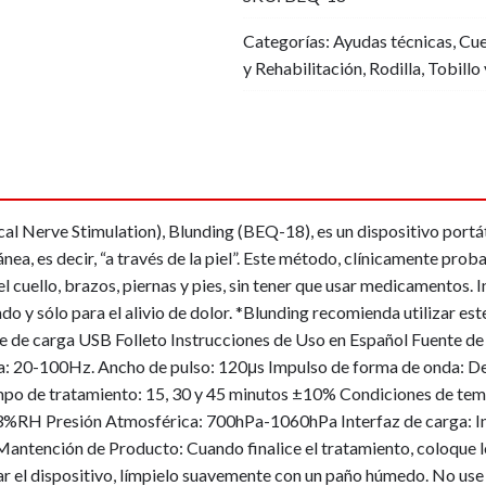
$60,
$52,
Categorías:
Ayudas técnicas
,
Cue
y Rehabilitación
,
Rodilla
,
Tobillo 
al Nerve Stimulation), Blunding (BEQ-18), es un dispositivo portá
nea, es decir, “a través de la piel”. Este método, clínicamente proba
l cuello, brazos, piernas y pies, sin tener que usar medicamentos. 
cado y sólo para el alivio de dolor. *Blunding recomienda utilizar
 de carga USB Folleto Instrucciones de Uso en Español Fuente de 
ia: 20-100Hz. Ancho de pulso: 120μs Impulso de forma de onda: 
Tiempo de tratamiento: 15, 30 y 45 minutos ±10% Condiciones de t
RH Presión Atmosférica: 700hPa-1060hPa Interfaz de carga: Int
nción de Producto: Cuando finalice el tratamiento, coloque los 
r el dispositivo, límpielo suavemente con un paño húmedo. No use l