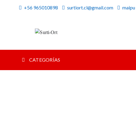
Skip
+56 965010898
surtiort.cl@gmail.com
maipu
to
content
Surti-Ort
SO
CATEGORÍAS