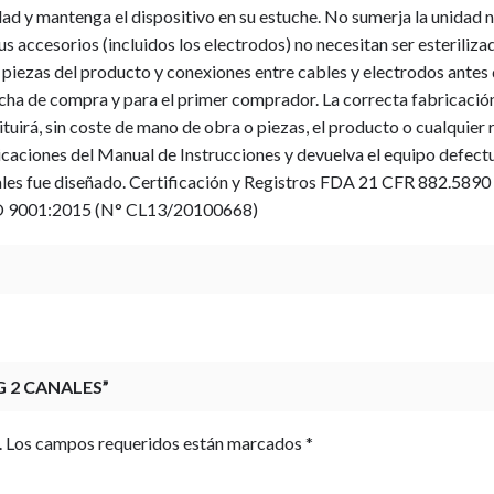
ad y mantenga el dispositivo en su estuche. No sumerja la unidad 
 sus accesorios (incluidos los electrodos) no necesitan ser esteriliz
y piezas del producto y conexiones entre cables y electrodos antes 
echa de compra y para el primer comprador. La correcta fabricació
tuirá, sin coste de mano de obra o piezas, el producto o cualquier r
caciones del Manual de Instrucciones y devuelva el equipo defectuo
cuales fue diseñado. Certificación y Registros FDA 21 CFR 882.58
ISO 9001:2015 (N° CL13/20100668)
G 2 CANALES”
.
Los campos requeridos están marcados
*