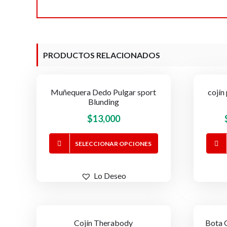
PRODUCTOS RELACIONADOS
Muñequera Dedo Pulgar sport
cojín
OFERTA!
Blunding
$
13,000
Este
SELECCIONAR OPCIONES
producto
tiene
Lo Deseo
múltiples
variantes.
Las
opciones
Cojín Therabody
Bota 
-16%
OFERTA!