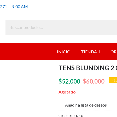
 271
9:00 AM
INICIO
TIENDA
OR
TENS BLUNDING 2
El
El
$
52,000
$
60,000
-1
prec
prec
Agotado
origi
actu
Añadir a lista de deseos
era:
es:
SKU:
BEQ-18