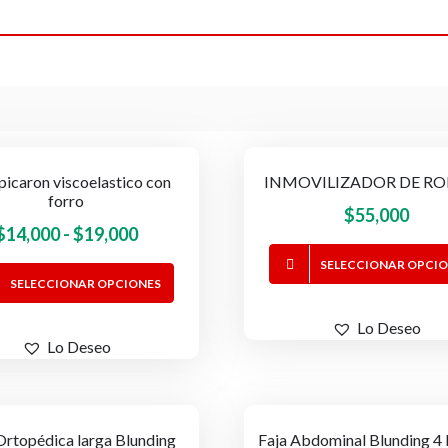
 picaron viscoelastico con
INMOVILIZADOR DE RO
-14%
forro
$
55,000
Rango
$
14,000
-
$
19,000
de
SELECCIONAR OPCI
Este
SELECCIONAR OPCIONES
precios:
producto
desde
tiene
Lo Deseo
$14,000
Lo Deseo
múltiples
hasta
variantes.
$19,000
Las
opciones
Ortopédica larga Blunding
Faja Abdominal Blunding 4