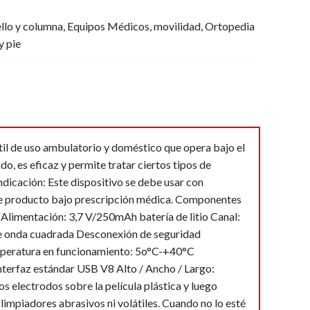
000.
000.
llo y columna
,
Equipos Médicos
,
movilidad
,
Ortopedia
y pie
til de uso ambulatorio y doméstico que opera bajo el
do, es eficaz y permite tratar ciertos tipos de
Indicación: Este dispositivo se debe usar con
 este producto bajo prescripción médica. Componentes
Alimentación: 3,7 V/250mAh batería de litio Canal:
De onda cuadrada Desconexión de seguridad
emperatura en funcionamiento: 5o°C-+40°C
erfaz estándar USB V8 Alto / Ancho / Largo:
electrodos sobre la película plástica y luego
impiadores abrasivos ni volátiles. Cuando no lo esté