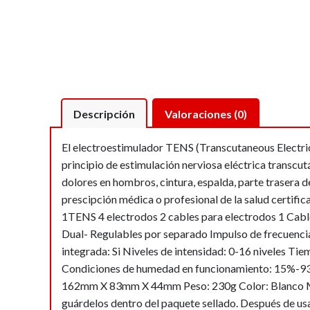
Descripción
Valoraciones (0)
El electroestimulador TENS (Transcutaneous Electric
principio de estimulación nerviosa eléctrica transcutá
dolores en hombros, cintura, espalda, parte trasera de
prescipción médica o profesional de la salud certifi
1TENS 4 electrodos 2 cables para electrodos 1 Cable
Dual- Regulables por separado Impulso de frecuenc
integrada: Si Niveles de intensidad: 0-16 niveles 
Condiciones de humedad en funcionamiento: 15%-93%
162mm X 83mm X 44mm Peso: 230g Color: Blanco Mante
guárdelos dentro del paquete sellado. Después de usa