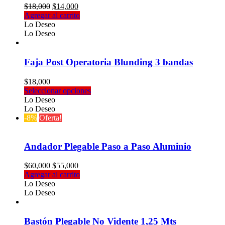
El
El
$
18,000
$
14,000
precio
precio
Agregar al carrito
original
actual
Lo Deseo
era:
es:
Lo Deseo
$18,000.
$14,000.
Faja Post Operatoria Blunding 3 bandas
$
18,000
Este
Seleccionar opciones
producto
Lo Deseo
tiene
Lo Deseo
múltiples
-8%
Oferta!
variantes.
Las
opciones
Andador Plegable Paso a Paso Aluminio
se
pueden
El
El
$
60,000
$
55,000
elegir
precio
precio
Agregar al carrito
en
original
actual
Lo Deseo
la
era:
es:
Lo Deseo
página
$60,000.
$55,000.
de
producto
Bastón Plegable No Vidente 1,25 Mts