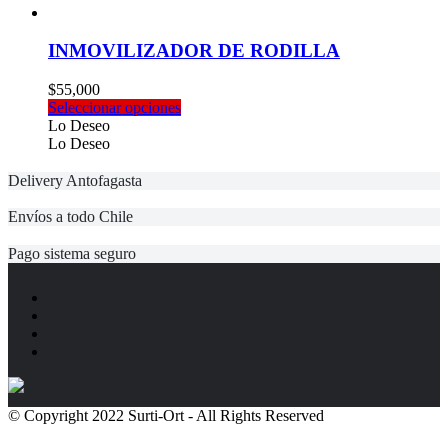
página
$85,000.
$59,000.
de
producto
INMOVILIZADOR DE RODILLA
$
55,000
Este
Seleccionar opciones
producto
Lo Deseo
tiene
Lo Deseo
múltiples
variantes.
Delivery Antofagasta
Las
opciones
Envíos a todo Chile
se
pueden
Pago sistema seguro
elegir
en
la
página
de
producto
© Copyright 2022 Surti-Ort - All Rights Reserved
Políticas de
Privacidad