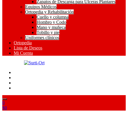
Zapatos de Descarga para Ulceras Plantares
Equipos Médicos
Ortopedia y Rehabilitación
Cuello y columna
Hombro y Codo
Mano y muñeca
Tobillo y pie
Uniformes clínicos
Ortopedia
Lista de Deseos
Mi Cuenta
SO
Surti-Ort
0
$
0