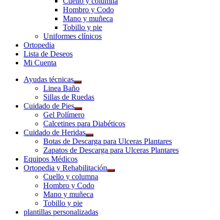
Cuello y columna
Hombro y Codo
Mano y muñeca
Tobillo y pie
Uniformes clínicos
Ortopedia
Lista de Deseos
Mi Cuenta
Ayudas técnicas
Linea Baño
Sillas de Ruedas
Cuidado de Pies
Gel Polímero
Calcetines para Diabéticos
Cuidado de Heridas
Botas de Descarga para Ulceras Plantares
Zapatos de Descarga para Ulceras Plantares
Equipos Médicos
Ortopedia y Rehabilitación
Cuello y columna
Hombro y Codo
Mano y muñeca
Tobillo y pie
plantillas personalizadas