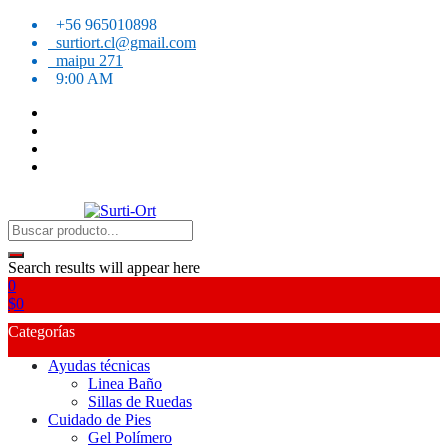
Skip
+56 965010898
to
surtiort.cl@gmail.com
content
maipu 271
9:00 AM
SO
Surti-Ort
Search results will appear here
0
$
0
Categorías
Ayudas técnicas
Linea Baño
Sillas de Ruedas
Cuidado de Pies
Gel Polímero