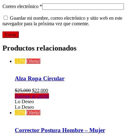
Correo electrónico
*
Guardar mi nombre, correo electrónico y sitio web en este
navegador para la próxima vez que comente.
Productos relacionados
-12%
Oferta!
Alza Ropa Circular
El
El
$
25,000
$
22,000
precio
precio
Agregar al carrito
original
actual
Lo Deseo
era:
es:
Lo Deseo
$25,000.
$22,000.
-22%
Oferta!
Corrector Postura Hombre – Mujer