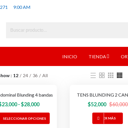
 271
9:00 AM
INICIO
TIENDA
OR
Show
12
24
36
All
dominal Blunding 4 bandas
TENS BLUNDING 2 CAN
OFERTA!
Rango
$
23,000
-
$
28,000
$
52,000
$
60,000
de
Este
LEER MÁS
SELECCIONAR OPCIONES
precios:
producto