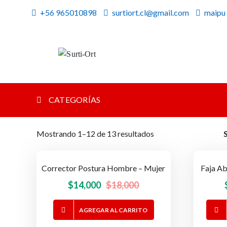
Skip
+56 965010898
surtiort.cl@gmail.com
maipu
to
content
Surti-Ort
SO
CATEGORÍAS
Ordenado
Mostrando 1–12 de 13 resultados
por
popularidad
Corrector Postura Hombre – Mujer
Faja Ab
-22%
OFERTA!
El
El
$
14,000
$
18,000
precio
precio
AGREGAR AL CARRITO
original
actual