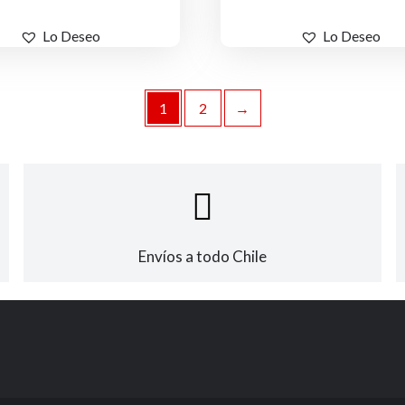
la
página
Lo Deseo
Lo Deseo
de
producto
1
2
→
Envíos a todo Chile