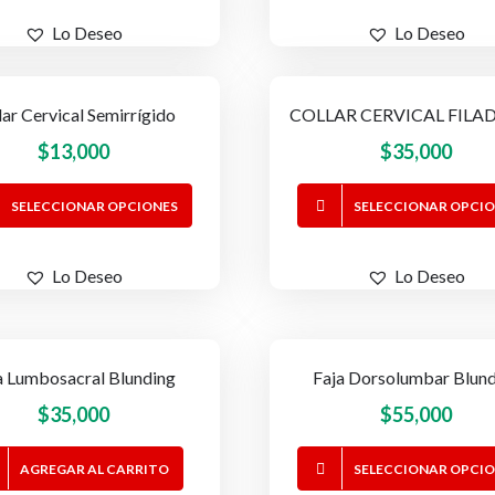
desde
tiene
$23,000
Lo Deseo
Lo Deseo
múltiples
hasta
variantes.
$28,000
Las
lar Cervical Semirrígido
COLLAR CERVICAL FILAD
opciones
se
$
13,000
$
35,000
pueden
Este
elegir
SELECCIONAR OPCIONES
SELECCIONAR OPCI
producto
en
tiene
la
Lo Deseo
Lo Deseo
múltiples
página
variantes.
de
Las
producto
opciones
a Lumbosacral Blunding
Faja Dorsolumbar Blun
se
$
35,000
$
55,000
pueden
elegir
AGREGAR AL CARRITO
SELECCIONAR OPCI
en