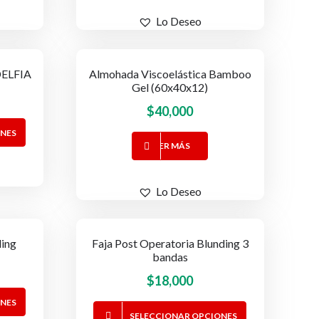
era:
es:
tiene
$60,000.
$52,000.
Lo Deseo
múltiples
variantes.
Las
ELFIA
Almohada Viscoelástica Bamboo
opciones
Gel (60x40x12)
se
$
40,000
pueden
Este
elegir
ONES
producto
LEER MÁS
en
tiene
la
múltiples
página
Lo Deseo
variantes.
de
Las
producto
opciones
ding
Faja Post Operatoria Blunding 3
se
bandas
pueden
$
18,000
elegir
Este
ONES
en
Este
producto
SELECCIONAR OPCIONES