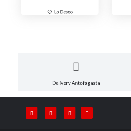
era:
es:
$85,000.
$59,000.
Lo Deseo
Delivery Antofagasta