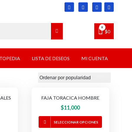
0
$
0
TOPEDIA
LISTA DE DESEOS
MI CUENTA
ALES
FAJA TORACICA HOMBRE
-13%
El
El
$
11,000
precio
precio
Este
SELECCIONAR OPCIONES
original
actual
producto