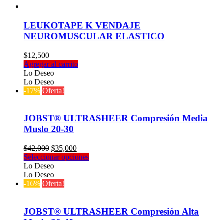
LEUKOTAPE K VENDAJE
NEUROMUSCULAR ELASTICO
$
12,500
Agregar al carrito
Lo Deseo
Lo Deseo
-17%
Oferta!
JOBST® ULTRASHEER Compresión Media
Muslo 20-30
El
El
$
42,000
$
35,000
precio
precio
Este
Seleccionar opciones
original
actual
producto
Lo Deseo
era:
es:
tiene
Lo Deseo
$42,000.
$35,000.
múltiples
-16%
Oferta!
variantes.
Las
opciones
JOBST® ULTRASHEER Compresión Alta
se