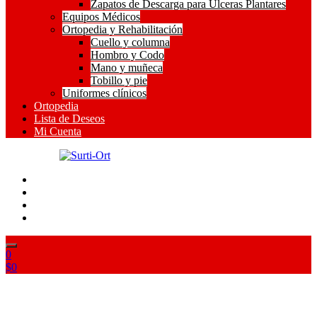
Zapatos de Descarga para Ulceras Plantares
Equipos Médicos
Ortopedia y Rehabilitación
Cuello y columna
Hombro y Codo
Mano y muñeca
Tobillo y pie
Uniformes clínicos
Ortopedia
Lista de Deseos
Mi Cuenta
SO
Surti-Ort
0
$
0