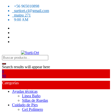
Skip
+56 965010898
to
surtiort.cl@gmail.com
content
maipu 271
9:00 AM
SO
Surti-Ort
Search results will appear here
0
$
0
Categorías
Ayudas técnicas
Linea Baño
Sillas de Ruedas
Cuidado de Pies
Gel Polímero