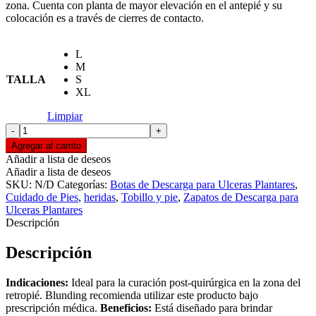
zona. Cuenta con planta de mayor elevación en el antepié y su
colocación es a través de cierres de contacto.
L
M
TALLA
S
XL
Limpiar
ZAPATO
DESCARGA
Agregar al carrito
DE
Añadir a lista de deseos
RETROPIE
Añadir a lista de deseos
ABIERTO
SKU:
N/D
Categorías:
Botas de Descarga para Ulceras Plantares
,
BLUNDING
Cuidado de Pies
,
heridas
,
Tobillo y pie
,
Zapatos de Descarga para
quantity
Ulceras Plantares
Descripción
Descripción
Indicaciones:
Ideal para la curación post-quirúrgica en la zona del
retropié. Blunding recomienda utilizar este producto bajo
prescripción médica.
Beneficios:
Está diseñado para brindar