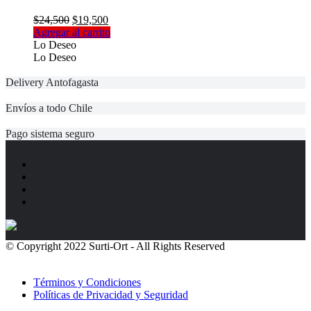
El
El
$
24,500
$
19,500
precio
precio
Agregar al carrito
original
actual
Lo Deseo
era:
es:
Lo Deseo
$24,500.
$19,500.
Delivery Antofagasta
Envíos a todo Chile
Pago sistema seguro
© Copyright 2022 Surti-Ort - All Rights Reserved
Políticas de
Privacidad
Términos y Condiciones
Políticas de Privacidad y Seguridad