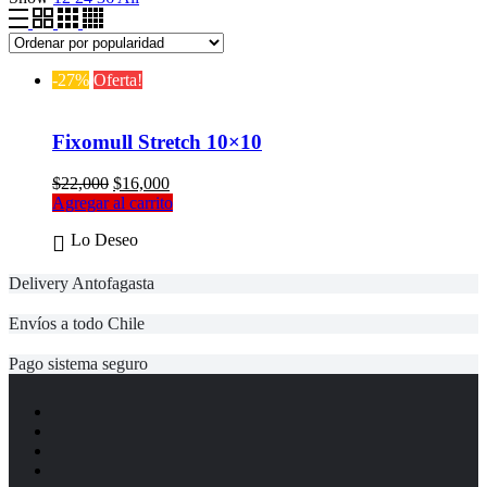
-27%
Oferta!
Fixomull Stretch 10×10
El
El
$
22,000
$
16,000
precio
precio
Agregar al carrito
original
actual
Lo Deseo
era:
es:
$22,000.
$16,000.
Delivery Antofagasta
Envíos a todo Chile
Pago sistema seguro