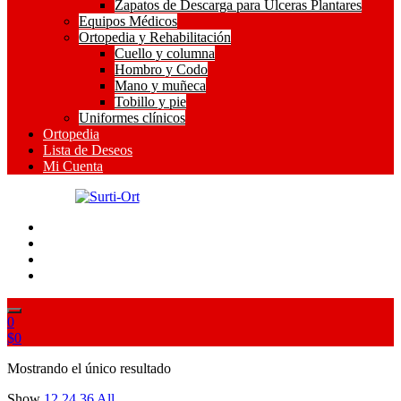
Zapatos de Descarga para Ulceras Plantares
Equipos Médicos
Ortopedia y Rehabilitación
Cuello y columna
Hombro y Codo
Mano y muñeca
Tobillo y pie
Uniformes clínicos
Ortopedia
Lista de Deseos
Mi Cuenta
SO
Surti-Ort
0
$
0
Mostrando el único resultado
Show
12
24
36
All