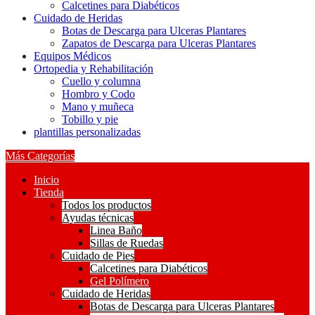
Calcetines para Diabéticos
Cuidado de Heridas
Botas de Descarga para Ulceras Plantares
Zapatos de Descarga para Ulceras Plantares
Equipos Médicos
Ortopedia y Rehabilitación
Cuello y columna
Hombro y Codo
Mano y muñeca
Tobillo y pie
plantillas personalizadas
Más Categorías
Inicio
Tienda
Todos los productos
Ayudas técnicas
Linea Baño
Sillas de Ruedas
Cuidado de Pies
Calcetines para Diabéticos
Gel Polímero
Cuidado de Heridas
Botas de Descarga para Ulceras Plantares