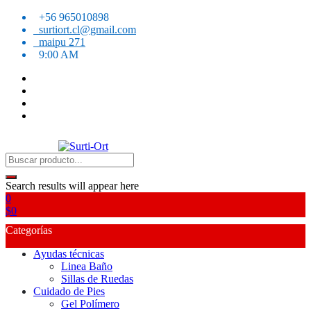
Skip
+56 965010898
to
surtiort.cl@gmail.com
content
maipu 271
9:00 AM
SO
Surti-Ort
Search results will appear here
0
$
0
Categorías
Ayudas técnicas
Linea Baño
Sillas de Ruedas
Cuidado de Pies
Gel Polímero