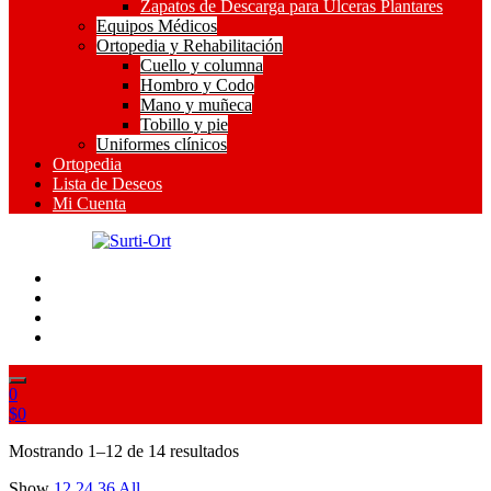
Zapatos de Descarga para Ulceras Plantares
Equipos Médicos
Ortopedia y Rehabilitación
Cuello y columna
Hombro y Codo
Mano y muñeca
Tobillo y pie
Uniformes clínicos
Ortopedia
Lista de Deseos
Mi Cuenta
SO
Surti-Ort
0
$
0
Ordenado
Mostrando 1–12 de 14 resultados
por
Show
12
24
36
All
popularidad