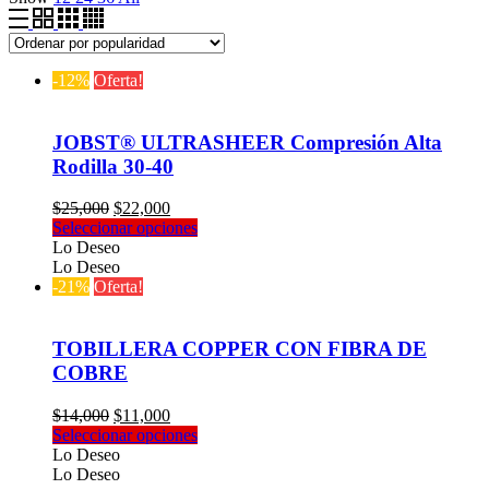
-12%
Oferta!
JOBST® ULTRASHEER Compresión Alta
Rodilla 30-40
El
El
$
25,000
$
22,000
precio
precio
Este
Seleccionar opciones
original
actual
producto
Lo Deseo
era:
es:
tiene
Lo Deseo
$25,000.
$22,000.
múltiples
-21%
Oferta!
variantes.
Las
opciones
TOBILLERA COPPER CON FIBRA DE
se
COBRE
pueden
elegir
El
El
$
14,000
$
11,000
en
precio
precio
Este
Seleccionar opciones
la
original
actual
producto
Lo Deseo
página
era:
es:
tiene
Lo Deseo
de