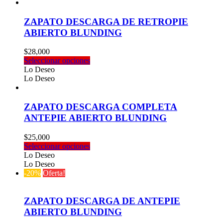
$14,000.
$11,000.
múltiples
producto
variantes.
Las
ZAPATO DESCARGA DE RETROPIE
opciones
ABIERTO BLUNDING
se
pueden
$
28,000
elegir
Este
Seleccionar opciones
en
producto
Lo Deseo
la
tiene
Lo Deseo
página
múltiples
de
variantes.
producto
Las
ZAPATO DESCARGA COMPLETA
opciones
ANTEPIE ABIERTO BLUNDING
se
pueden
$
25,000
elegir
Este
Seleccionar opciones
en
producto
Lo Deseo
la
tiene
Lo Deseo
página
múltiples
-20%
Oferta!
de
variantes.
producto
Las
opciones
ZAPATO DESCARGA DE ANTEPIE
se
ABIERTO BLUNDING
pueden