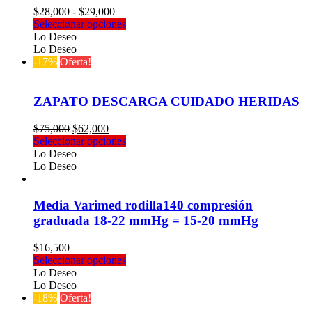
elegir
Rango
$
28,000
-
$
29,000
en
de
Este
Seleccionar opciones
la
precios:
producto
Lo Deseo
página
desde
tiene
Lo Deseo
de
$28,000
múltiples
-17%
Oferta!
producto
hasta
variantes.
$29,000
Las
opciones
ZAPATO DESCARGA CUIDADO HERIDAS
se
pueden
El
El
$
75,000
$
62,000
elegir
precio
precio
Este
Seleccionar opciones
en
original
actual
producto
Lo Deseo
la
era:
es:
tiene
Lo Deseo
página
$75,000.
$62,000.
múltiples
de
variantes.
producto
Las
Media Varimed rodilla140 compresión
opciones
graduada 18-22 mmHg = 15-20 mmHg
se
pueden
$
16,500
elegir
Este
Seleccionar opciones
en
producto
Lo Deseo
la
tiene
Lo Deseo
página
múltiples
-18%
Oferta!
de
variantes.