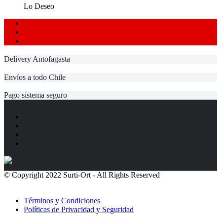
página
era:
es:
tiene
Lo Deseo
de
$70,000.
$62,000.
múltiples
producto
1
variantes.
2
Las
→
opciones
se
Delivery Antofagasta
pueden
elegir
en
Envíos a todo Chile
la
página
Pago sistema seguro
de
producto
© Copyright 2022 Surti-Ort - All Rights Reserved
Políticas de
Privacidad
Términos y Condiciones
Políticas de Privacidad y Seguridad