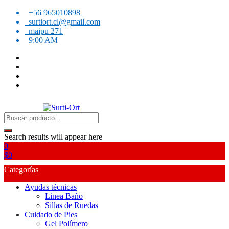
Skip
+56 965010898
to
surtiort.cl@gmail.com
content
maipu 271
9:00 AM
SO
Surti-Ort
Search results will appear here
0
$
0
Categorías
Ayudas técnicas
Linea Baño
Sillas de Ruedas
Cuidado de Pies
Gel Polímero