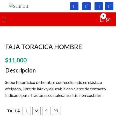
Skip
to
Surti-
SO
content
0
$
0
Ort
FAJA TORACICA HOMBRE
$
11,000
Descripcion
Soporte torácico de hombre confeccionado en elástico
afelpado, libre de látex y ajustable con cierre de contacto.
Indicado para, fracturas costales, neuritis intercostales.
TALLA
L
M
S
XL