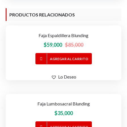
PRODUCTOS RELACIONADOS
Faja Espaldillera Blunding
-31%
OFERTA!
El
El
$
59,000
$
85,000
precio
precio
AGREGAR AL CARRITO
original
actual
era:
es:
$85,000.
$59,000.
Lo Deseo
Faja Lumbosacral Blunding
$
35,000