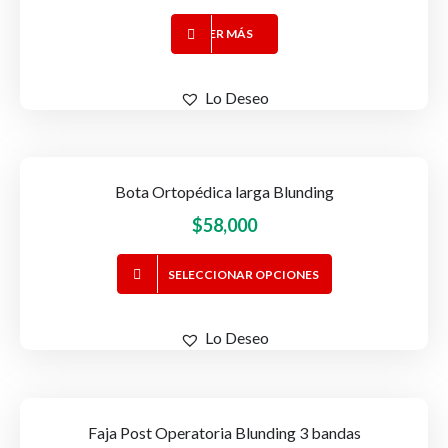
elegir
en
LEER MÁS
la
página
Lo Deseo
de
producto
Bota Ortopédica larga Blunding
$
58,000
Este
SELECCIONAR OPCIONES
producto
tiene
Lo Deseo
múltiples
variantes.
Las
opciones
Faja Post Operatoria Blunding 3 bandas
se