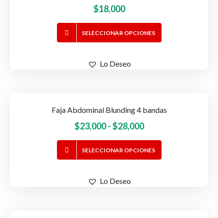
$
18,000
pueden
elegir
Este
en
SELECCIONAR OPCIONES
producto
la
tiene
página
Lo Deseo
múltiples
de
variantes.
producto
Las
opciones
Faja Abdominal Blunding 4 bandas
se
Rango
$
23,000
-
$
28,000
pueden
elegir
de
Este
en
SELECCIONAR OPCIONES
precios:
producto
la
desde
tiene
página
$23,000
Lo Deseo
múltiples
de
hasta
variantes.
producto
$28,000
Las