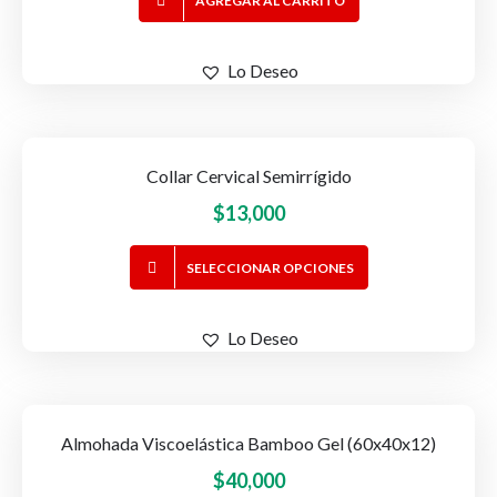
AGREGAR AL CARRITO
Lo Deseo
Collar Cervical Semirrígido
$
13,000
Este
SELECCIONAR OPCIONES
producto
tiene
Lo Deseo
múltiples
variantes.
Las
opciones
Almohada Viscoelástica Bamboo Gel (60x40x12)
se
$
40,000
pueden