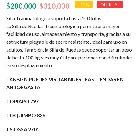
El
El
$
280,000
$
310,000
-10%
OFERTA!
precio
precio
Silla Traumatológica soporta hasta 100 kilos
La Silla de Ruedas Traumatológica permite una mayor
original
actual
facilidad de uso, almacenamiento y transporte, gracias a su
era:
es:
estructura plegable de acero resistente, ideal para uso en
$310,000.
$280,000.
adultos. También, la Silla de Ruedas puede soportar un peso
de hasta 100 kg y es muy útil para personas con dificultades
en su desplazamiento.
TANBIEN PUEDES VISITAR NUESTRAS TIENDAS EN
ANTOFGASTA
COPIAPO 797
COQUIMBO 836
J.S.OSSA 2701