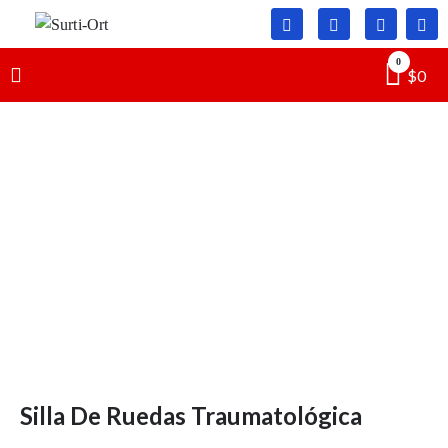
Skip
to
Surti-
SO
content
0
$
0
Ort
Silla De Ruedas Traumatológica