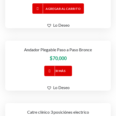
precio
precio
AGREGAR AL CARRITO
original
actual
era:
es:
$265,000.
$240,000.
Lo Deseo
Andador Plegable Paso a Paso Bronce
$
70,000
LEER MÁS
Lo Deseo
Catre clínico 3 posiciónes electrico
-17%
OFERTA!