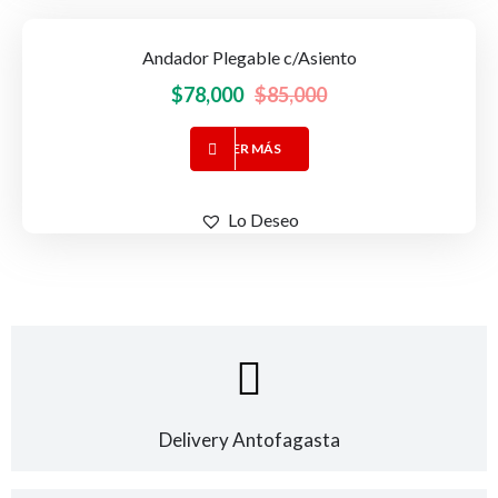
Andador Plegable c/Asiento
-8%
OFERTA!
El
El
$
78,000
$
85,000
precio
precio
LEER MÁS
original
actual
era:
es:
$85,000.
$78,000.
Lo Deseo
Delivery Antofagasta