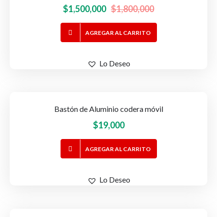
El
El
$
1,500,000
$
1,800,000
precio
precio
AGREGAR AL CARRITO
original
actual
era:
es:
$1,800,000.
$1,500,000.
Lo Deseo
Bastón de Aluminio codera móvil
$
19,000
AGREGAR AL CARRITO
Lo Deseo