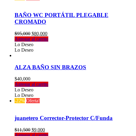
BAÑO WC PORTÁTIL PLEGABLE
CROMADO
El
El
$
95,000
$
80,000
precio
precio
Agregar al carrito
original
actual
Lo Deseo
era:
es:
Lo Deseo
$95,000.
$80,000.
ALZA BAÑO SIN BRAZOS
$
40,000
Agregar al carrito
Lo Deseo
Lo Deseo
-22%
Oferta!
juanetero Corrector-Protector C/Funda
El
El
$
11,500
$
9,000
precio
precio
Agregar al carrito