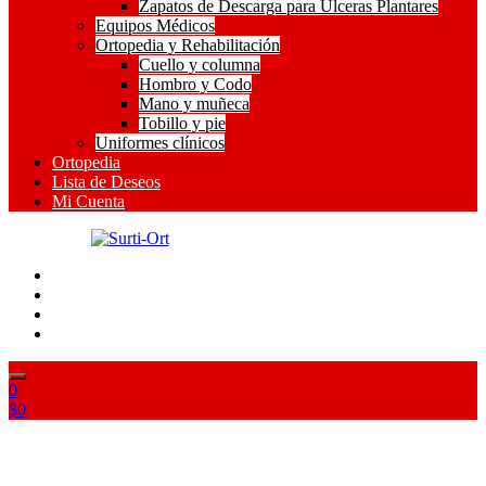
Zapatos de Descarga para Ulceras Plantares
Equipos Médicos
Ortopedia y Rehabilitación
Cuello y columna
Hombro y Codo
Mano y muñeca
Tobillo y pie
Uniformes clínicos
Ortopedia
Lista de Deseos
Mi Cuenta
SO
Surti-Ort
0
$
0