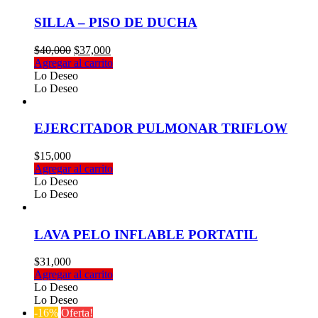
$28,000
Las
opciones
SILLA – PISO DE DUCHA
se
pueden
El
El
$
40,000
$
37,000
elegir
precio
precio
Agregar al carrito
en
original
actual
Lo Deseo
la
era:
es:
Lo Deseo
página
$40,000.
$37,000.
de
producto
EJERCITADOR PULMONAR TRIFLOW
$
15,000
Agregar al carrito
Lo Deseo
Lo Deseo
LAVA PELO INFLABLE PORTATIL
$
31,000
Agregar al carrito
Lo Deseo
Lo Deseo
-16%
Oferta!