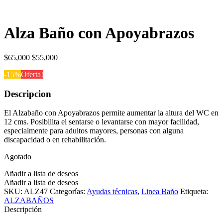
Alza Baño con Apoyabrazos
El
El
$
65,000
$
55,000
precio
precio
-15%
Oferta!
original
actual
era:
es:
Descripcion
$65,000.
$55,000.
El Alzabaño con Apoyabrazos permite aumentar la altura del WC en
12 cms. Posibilita el sentarse o levantarse con mayor facilidad,
especialmente para adultos mayores, personas con alguna
discapacidad o en rehabilitación.
Agotado
Añadir a lista de deseos
Añadir a lista de deseos
SKU:
ALZ47
Categorías:
Ayudas técnicas
,
Linea Baño
Etiqueta:
ALZABAÑOS
Descripción