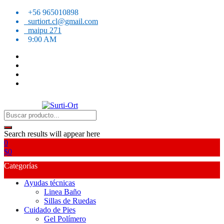
Skip
+56 965010898
to
surtiort.cl@gmail.com
content
maipu 271
9:00 AM
SO
Surti-Ort
Search results will appear here
0
$
0
Categorías
Ayudas técnicas
Linea Baño
Sillas de Ruedas
Cuidado de Pies
Gel Polímero