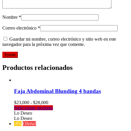
Nombre
*
Correo electrónico
*
Guardar mi nombre, correo electrónico y sitio web en este
navegador para la próxima vez que comente.
Productos relacionados
Faja Abdominal Blunding 4 bandas
Rango
$
23,000
-
$
28,000
de
Este
Seleccionar opciones
precios:
producto
Lo Deseo
desde
tiene
Lo Deseo
$23,000
múltiples
-8%
Oferta!
hasta
variantes.