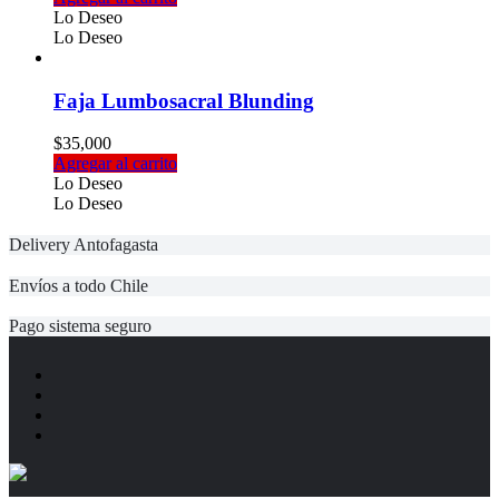
original
actual
Lo Deseo
era:
es:
Lo Deseo
$11,500.
$9,000.
Faja Lumbosacral Blunding
$
35,000
Agregar al carrito
Lo Deseo
Lo Deseo
Delivery Antofagasta
Envíos a todo Chile
Pago sistema seguro