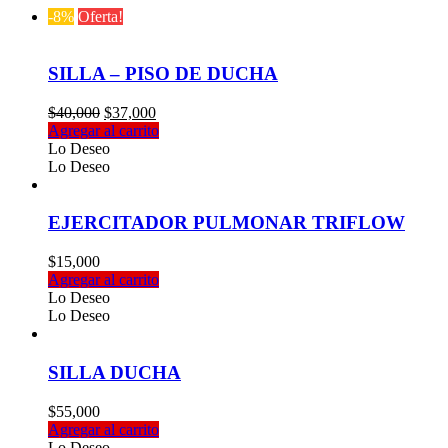
-8%
Oferta!
SILLA – PISO DE DUCHA
El
El
$
40,000
$
37,000
precio
precio
Agregar al carrito
original
actual
Lo Deseo
era:
es:
Lo Deseo
$40,000.
$37,000.
EJERCITADOR PULMONAR TRIFLOW
$
15,000
Agregar al carrito
Lo Deseo
Lo Deseo
SILLA DUCHA
$
55,000
Agregar al carrito
Lo Deseo