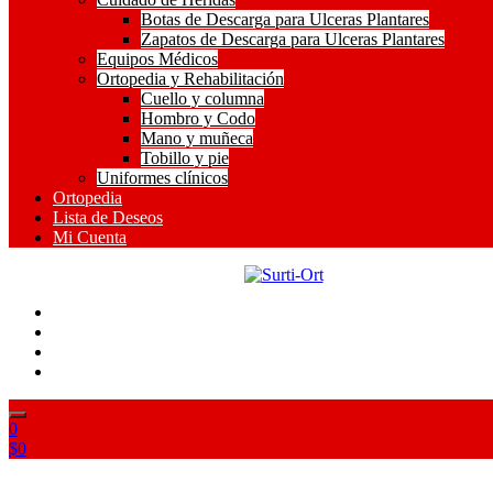
Botas de Descarga para Ulceras Plantares
Zapatos de Descarga para Ulceras Plantares
Equipos Médicos
Ortopedia y Rehabilitación
Cuello y columna
Hombro y Codo
Mano y muñeca
Tobillo y pie
Uniformes clínicos
Ortopedia
Lista de Deseos
Mi Cuenta
SO
Surti-Ort
0
$
0