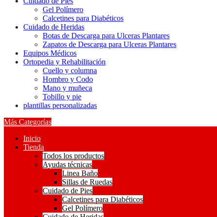
Cuidado de Pies
Gel Polímero
Calcetines para Diabéticos
Cuidado de Heridas
Botas de Descarga para Ulceras Plantares
Zapatos de Descarga para Ulceras Plantares
Equipos Médicos
Ortopedia y Rehabilitación
Cuello y columna
Hombro y Codo
Mano y muñeca
Tobillo y pie
plantillas personalizadas
Más Categorías
Inicio
Tienda
Todos los productos
Ayudas técnicas
Linea Baño
Sillas de Ruedas
Cuidado de Pies
Calcetines para Diabéticos
Gel Polímero
Cuidado de Heridas