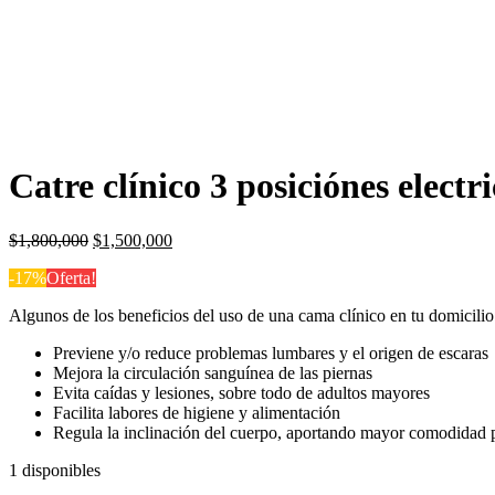
Catre clínico 3 posiciónes electr
El
El
$
1,800,000
$
1,500,000
precio
precio
-17%
Oferta!
original
actual
era:
es:
Algunos de los beneficios del uso de una cama clínico en tu domicilio
$1,800,000.
$1,500,000.
Previene y/o reduce problemas lumbares y el origen de escaras
Mejora la circulación sanguínea de las piernas
Evita caídas y lesiones, sobre todo de adultos mayores
Facilita labores de higiene y alimentación
Regula la inclinación del cuerpo, aportando mayor comodidad 
1 disponibles