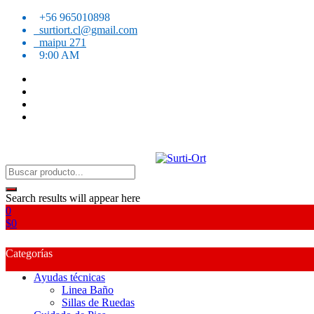
Skip
+56 965010898
to
surtiort.cl@gmail.com
content
maipu 271
9:00 AM
SO
Surti-Ort
Search results will appear here
0
$
0
Categorías
Ayudas técnicas
Linea Baño
Sillas de Ruedas