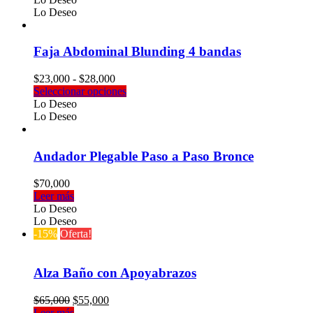
Lo Deseo
Faja Abdominal Blunding 4 bandas
Rango
$
23,000
-
$
28,000
de
Este
Seleccionar opciones
precios:
producto
Lo Deseo
desde
tiene
Lo Deseo
$23,000
múltiples
hasta
variantes.
$28,000
Las
Andador Plegable Paso a Paso Bronce
opciones
se
$
70,000
pueden
Leer más
elegir
Lo Deseo
en
Lo Deseo
la
-15%
Oferta!
página
de
producto
Alza Baño con Apoyabrazos
El
El
$
65,000
$
55,000
precio
precio
Leer más