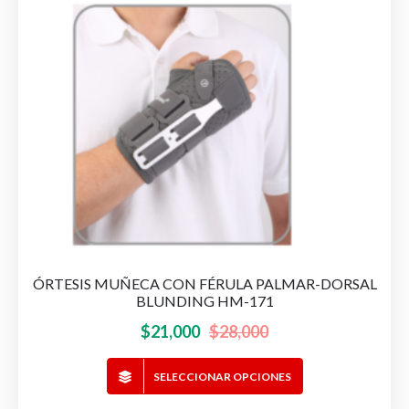
ÓRTESIS MUÑECA CON FÉRULA PALMAR-DORSAL
BLUNDING HM-171
El
El
$
21,000
$
28,000
precio
precio
Este
SELECCIONAR OPCIONES
original
actual
producto
era:
es: