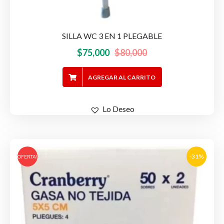
SILLA WC 3 EN 1 PLEGABLE
El
El
$
75,000
$
80,000
precio
precio
AGREGAR AL CARRITO
original
actual
era:
es:
$80,000.
$75,000.
Lo Deseo
-31%
OFERTA!