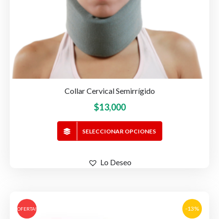
Collar Cervical Semirrígido
$
13,000
Este
SELECCIONAR OPCIONES
producto
tiene
Lo Deseo
múltiples
variantes.
Las
opciones
-13%
OFERTA!
se