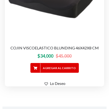
COJIN VISCOELASTICO BLUNDING 46X42X8 CM
El
El
$
34,000
$
45,000
precio
precio
AGREGAR AL CARRITO
original
actual
era:
es:
$45,000.
$34,000.
Lo Deseo