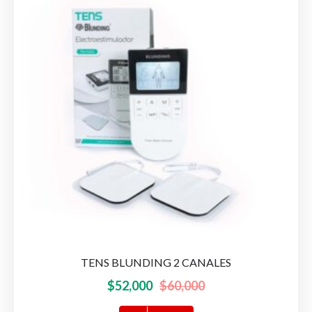
pueden
elegir
en
la
página
de
producto
TENS BLUNDING 2 CANALES
El
El
$
52,000
$
60,000
precio
precio