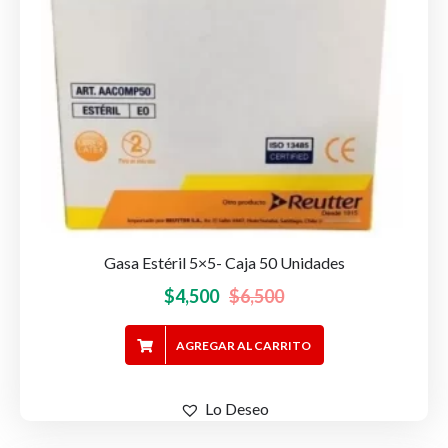
Gasa Estéril 5×5- Caja 50 Unidades
El
El
$
4,500
$
6,500
precio
precio
AGREGAR AL CARRITO
original
actual
era:
es:
$6,500.
$4,500.
Lo Deseo