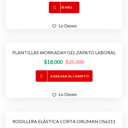
elegir
precio
precio
en
LEER MÁS
original
actual
la
era:
es:
página
$18,000.
$15,500.
Lo Deseo
de
producto
PLANTILLAS WORKADAY GEL ZAPATO LABORAL
-28%
OFERTA!
El
El
$
18,000
$
25,000
precio
precio
AGREGAR AL CARRITO
original
actual
era:
es:
$25,000.
$18,000.
Lo Deseo
RODILLERA ELÁSTICA CORTA ORLIMAN OS6211
-26%
OFERTA!