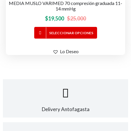
MEDIA MUSLO VARIMED 70 compresión graduada 11-
-22%
OFERTA!
14 mmHg
El
El
$
19,500
$
25,000
precio
precio
Este
SELECCIONAR OPCIONES
original
actual
producto
era:
es:
tiene
$25,000.
$19,500.
Lo Deseo
múltiples
variantes.
Las
opciones
se
pueden
elegir
en
Delivery Antofagasta
la
página
de