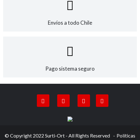
producto
Envíos a todo Chile
Pago sistema seguro
© Copyright 2022 Surti-Ort - All Rights Reserved
Políticas