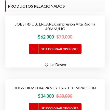
PRODUCTOS RELACIONADOS
JOBST® ULCERCARE Compresión Alta Rodilla
-11%
OFERTA!
40MM/HG
El
El
$
62,000
$
70,000
precio
precio
Este
SELECCIONAR OPCIONES
original
actual
producto
era:
es:
tiene
$70,000.
$62,000.
Lo Deseo
múltiples
variantes.
Las
opciones
JOBST® MEDIA PANTY 15-20 COMPRESION
-11%
OFERTA!
se
El
El
$
34,000
$
38,000
pueden
elegir
precio
precio
Este
en
SELECCIONAR OPCIONES
original
actual