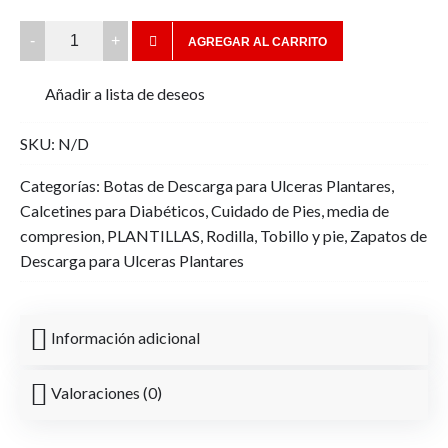
Media
AGREGAR AL CARRITO
Varimed
rodilla140
Añadir a lista de deseos
compresión
graduada
SKU:
N/D
18-
22
Categorías:
Botas de Descarga para Ulceras Plantares
,
mmHg
Calcetines para Diabéticos
,
Cuidado de Pies
,
media de
=
compresion
,
PLANTILLAS
,
Rodilla
,
Tobillo y pie
,
Zapatos de
15-
Descarga para Ulceras Plantares
20
mmHg
quantity
Información adicional
Valoraciones (0)