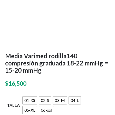
Media Varimed rodilla140
compresión graduada 18-22 mmHg =
15-20 mmHg
$
16,500
01-XS
02-S
03-M
04-L
TALLA
05-XL
06-xxl