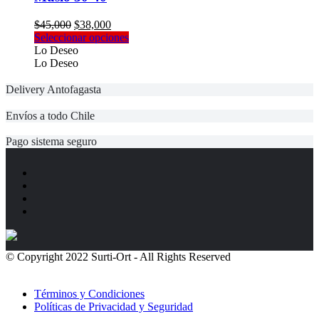
pueden
elegir
El
El
$
45,000
$
38,000
en
precio
precio
Este
Seleccionar opciones
la
original
actual
producto
Lo Deseo
página
era:
es:
tiene
Lo Deseo
de
$45,000.
$38,000.
múltiples
producto
variantes.
Delivery Antofagasta
Las
opciones
Envíos a todo Chile
se
pueden
Pago sistema seguro
elegir
en
la
página
de
producto
© Copyright 2022 Surti-Ort - All Rights Reserved
Políticas de
Privacidad
Términos y Condiciones
Políticas de Privacidad y Seguridad