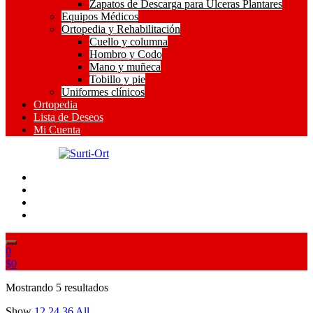
Zapatos de Descarga para Ulceras Plantares
Equipos Médicos
Ortopedia y Rehabilitación
Cuello y columna
Hombro y Codo
Mano y muñeca
Tobillo y pie
Uniformes clínicos
Ortopedia
Lista de Deseos
Mi Cuenta
SO
Surti-Ort
0
$
0
Ordenado
Mostrando 5 resultados
por
Show
12
24
36
All
popularidad