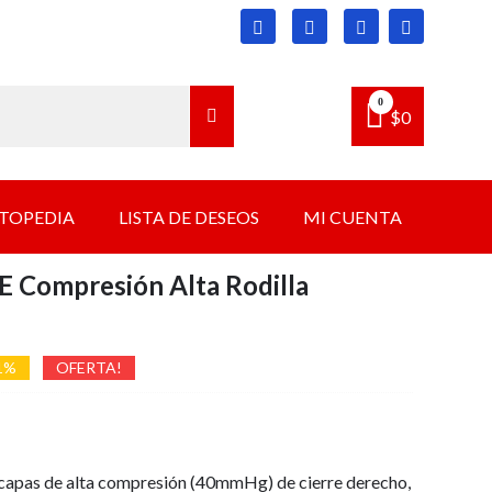
0
$
0
TOPEDIA
LISTA DE DESEOS
MI CUENTA
Compresión Alta Rodilla
1%
OFERTA!
io
io
nal
al
apas de alta compresión (40mmHg) de cierre derecho,