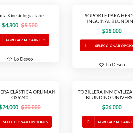
nta Kinesiología Tape
SOPORTE PARA HER
-44%
INGUINAL BLUNDI
El
El
$
4,800
$
8,500
$
28,000
precio
precio
AGREGAR AL CARRITO
original
actual
SELECCIONAR OPCI
era:
es:
$8,500.
$4,800.
Lo Deseo
Lo Deseo
LERA ELÁSTICA ORLIMAN
TOBILLERA INMOVILIZ
-20%
OS6240
BLUNDING UNIVERS
El
El
$
24,000
$
30,000
$
36,000
precio
precio
Este
SELECCIONAR OPCIONES
AGREGAR AL CARR
original
actual
producto
era:
es: