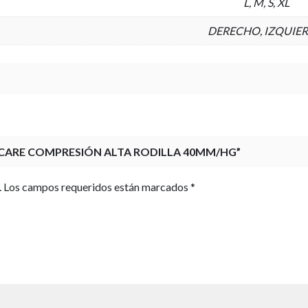
L
,
M
,
S
,
XL
DERECHO
,
IZQUIE
RCARE COMPRESIÓN ALTA RODILLA 40MM/HG”
.
Los campos requeridos están marcados
*