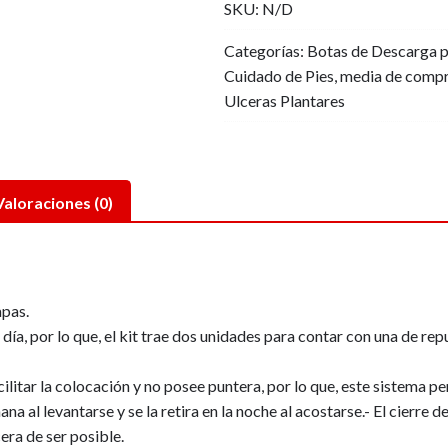
SKU:
N/D
40MM/HG
quantity
Categorías:
Botas de Descarga p
Cuidado de Pies
,
media de compr
Ulceras Plantares
Valoraciones (0)
apas.
el día, por lo que, el kit trae dos unidades para contar con una de rep
ilitar la colocación y no posee puntera, por lo que, este sistema p
añana al levantarse y se la retira en la noche al acostarse.- El cierr
cera de ser posible.