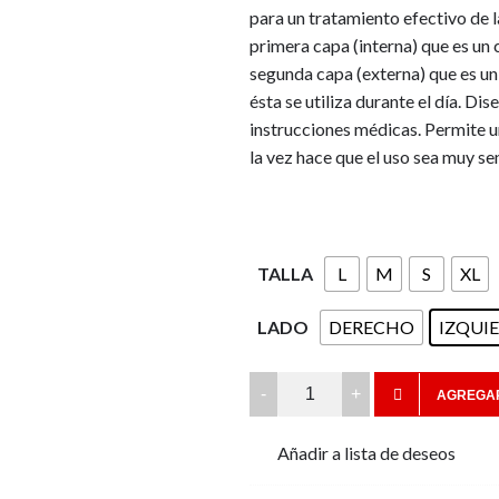
para un tratamiento efectivo de l
$70,
$62,
primera capa (interna) que es un c
segunda capa (externa) que es un 
ésta se utiliza durante el día. D
instrucciones médicas. Permite un
la vez hace que el uso sea muy sen
TALLA
L
M
S
XL
LADO
DERECHO
IZQUI
JOBST®
AGREGAR
ULCERCARE
Compresión
Añadir a lista de deseos
Alta
Rodilla