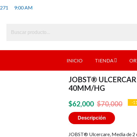
 271
9:00 AM
INICIO
TIENDA
OR
JOBST® ULCERCARE 
40MM/HG
El
El
$
62,000
$
70,000
-1
prec
prec
Descripción
origi
actu
JOBST® Ulcercare, Media de 2 c
era:
es: