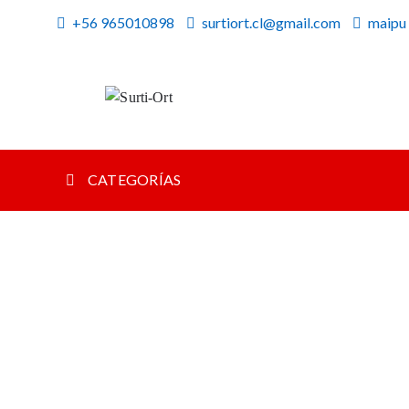
Skip
+56 965010898
surtiort.cl@gmail.com
maipu
to
content
Surti-Ort
SO
CATEGORÍAS