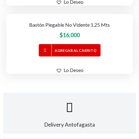
Lo Deseo
múltiples
variantes.
Las
Bastón Plegable No Vidente 1,25 Mts
opciones
se
$
16,000
pueden
elegir
AGREGAR AL CARRITO
en
la
Lo Deseo
página
de
producto
Delivery Antofagasta