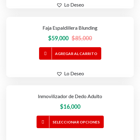
$25,000.
$20,000.
Lo Deseo
múltiples
página
variantes.
de
Las
producto
Faja Espaldillera Blunding
-31%
OFERTA!
opciones
se
El
El
$
59,000
$
85,000
pueden
precio
precio
elegir
AGREGAR AL CARRITO
original
actual
en
era:
es:
la
$85,000.
$59,000.
Lo Deseo
página
de
producto
Inmovilizador de Dedo Adulto
$
16,000
Este
SELECCIONAR OPCIONES
producto
tiene