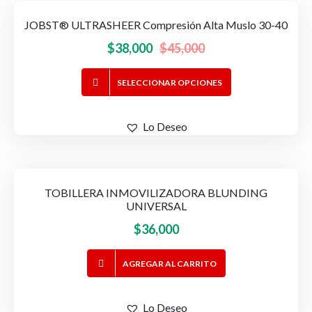
JOBST® ULTRASHEER Compresión Alta Muslo 30-40
-16%
OFERTA!
El
El
$
38,000
$
45,000
precio
precio
Este
SELECCIONAR OPCIONES
original
actual
producto
era:
es:
tiene
$45,000.
$38,000.
Lo Deseo
múltiples
variantes.
Las
opciones
TOBILLERA INMOVILIZADORA BLUNDING
se
UNIVERSAL
pueden
$
36,000
elegir
en
AGREGAR AL CARRITO
la
página
de
Lo Deseo