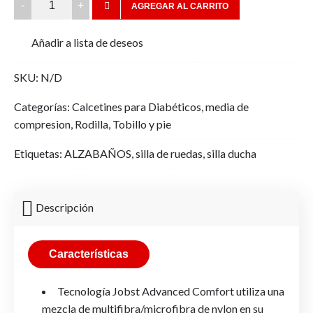
AGREGAR AL CARRITO
MEDIA
PANTY
Añadir a lista de deseos
15-
20
SKU:
N/D
COMPRESION
quantity
Categorías:
Calcetines para Diabéticos
,
media de
compresion
,
Rodilla
,
Tobillo y pie
Etiquetas:
ALZABAÑOS
,
silla de ruedas
,
silla ducha
Descripción
Características
Tecnología Jobst Advanced Comfort utiliza una
mezcla de multifibra/microfibra de nylon en su