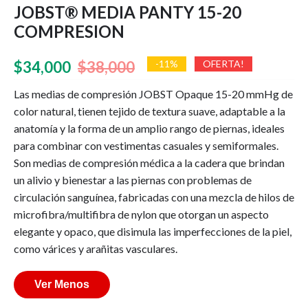
JOBST® MEDIA PANTY 15-20
COMPRESION
El
El
$
34,000
$
38,000
-11%
OFERTA!
precio
precio
Las medias de compresión JOBST Opaque 15-20 mmHg de
color natural, tienen tejido de textura suave, adaptable a la
original
actual
anatomía y la forma de un amplio rango de piernas, ideales
era:
es:
para combinar con vestimentas casuales y semiformales.
$38,000.
$34,000.
Son medias de compresión médica a la cadera que brindan
un alivio y bienestar a las piernas con problemas de
circulación sanguínea, fabricadas con una mezcla de hilos de
microfibra/multifibra de nylon que otorgan un aspecto
elegante y opaco, que disimula las imperfecciones de la piel,
como várices y arañitas vasculares.
Ver Menos