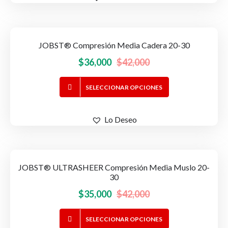
producto
JOBST® Compresión Media Cadera 20-30
-14%
OFERTA!
El
El
$
36,000
$
42,000
precio
precio
Este
SELECCIONAR OPCIONES
original
actual
producto
era:
es:
tiene
$42,000.
$36,000.
Lo Deseo
múltiples
variantes.
Las
opciones
JOBST® ULTRASHEER Compresión Media Muslo 20-
-17%
OFERTA!
se
30
pueden
El
El
$
35,000
$
42,000
elegir
precio
precio
en
Este
SELECCIONAR OPCIONES
original
actual
la
producto