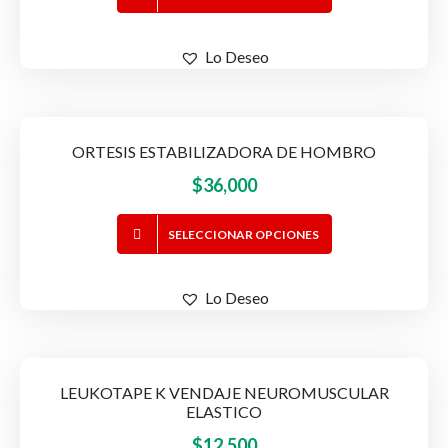
producto
era:
es:
tiene
$25,000.
$20,000.
Lo Deseo
múltiples
variantes.
Las
opciones
ORTESIS ESTABILIZADORA DE HOMBRO
se
$
36,000
pueden
elegir
Este
en
SELECCIONAR OPCIONES
producto
la
tiene
página
Lo Deseo
múltiples
de
variantes.
producto
Las
opciones
LEUKOTAPE K VENDAJE NEUROMUSCULAR
se
ELASTICO
pueden
$
12,500