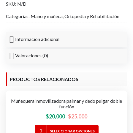
quantity
SKU:
N/D
Categorías:
Mano y muñeca
,
Ortopedia y Rehabilitación
Información adicional
Valoraciones (0)
PRODUCTOS RELACIONADOS
Muñequera inmovilizadora palmar y dedo pulgar doble
-20%
OFERTA!
función
El
El
$
20,000
$
25,000
precio
precio
Este
SELECCIONAR OPCIONES
original
actual