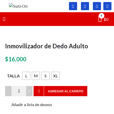
Skip
to
Surti-
SO
content
0
$
0
Ort
Inmovilizador de Dedo Adulto
$
16,000
TALLA
L
M
S
XL
Inmovilizador
AGREGAR AL CARRITO
de
Dedo
Añadir a lista de deseos
Adulto