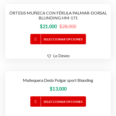
Las
opciones
ÓRTESIS MUÑECA CON FÉRULA PALMAR-DORSAL
-25%
OFERTA!
se
BLUNDING HM-171
pueden
El
El
$
21,000
$
28,000
elegir
precio
precio
en
Este
SELECCIONAR OPCIONES
original
actual
la
producto
página
era:
es:
tiene
de
$28,000.
$21,000.
Lo Deseo
múltiples
producto
variantes.
Las
opciones
Muñequera Dedo Pulgar sport Blunding
se
$
13,000
pueden
elegir
Este
en
SELECCIONAR OPCIONES
producto
la
tiene
página