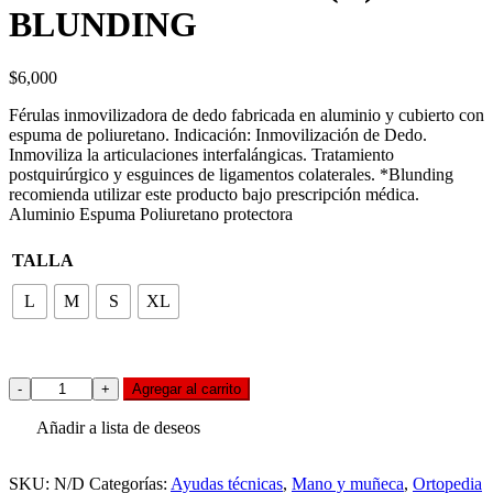
BLUNDING
$
6,000
Férulas inmovilizadora de dedo fabricada en aluminio y cubierto con
espuma de poliuretano. Indicación: Inmovilización de Dedo.
Inmoviliza la articulaciones interfalángicas. Tratamiento
postquirúrgico y esguinces de ligamentos colaterales. *Blunding
recomienda utilizar este producto bajo prescripción médica.
Aluminio Espuma Poliuretano protectora
TALLA
L
M
S
XL
FERULA
Agregar al carrito
DE
DEDO
Añadir a lista de deseos
(C)
BLUNDING
SKU:
N/D
Categorías:
Ayudas técnicas
,
Mano y muñeca
,
Ortopedia
quantity