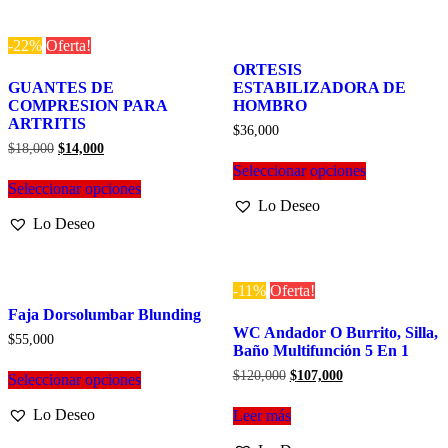
-22%
Oferta!
ORTESIS
GUANTES DE
ESTABILIZADORA DE
COMPRESION PARA
HOMBRO
ARTRITIS
$
36,000
El
El
$
18,000
$
14,000
Este
precio
precio
Seleccionar opciones
Este
producto
original
actual
Seleccionar opciones
producto
tiene
era:
es:
Lo Deseo
tiene
múltiples
$18,000.
$14,000.
Lo Deseo
múltiples
variantes.
variantes.
Las
Las
opciones
opciones
se
-11%
Oferta!
se
pueden
Faja Dorsolumbar Blunding
pueden
elegir
WC Andador O Burrito, Silla,
elegir
en
$
55,000
Baño Multifunción 5 En 1
en
la
Este
la
página
El
El
$
120,000
$
107,000
Seleccionar opciones
producto
página
de
precio
precio
tiene
de
producto
original
actual
Lo Deseo
Leer más
múltiples
era:
es:
producto
variantes.
$120,000.
$107,000.