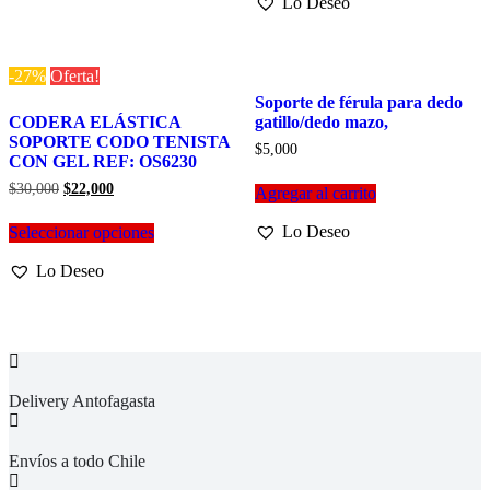
Lo Deseo
Las
opciones
se
pueden
-27%
Oferta!
elegir
Soporte de férula para dedo
en
CODERA ELÁSTICA
gatillo/dedo mazo,
la
SOPORTE CODO TENISTA
página
$
5,000
CON GEL REF: OS6230
de
producto
El
El
$
30,000
$
22,000
Agregar al carrito
precio
precio
Este
original
actual
Lo Deseo
Seleccionar opciones
producto
era:
es:
tiene
$30,000.
$22,000.
Lo Deseo
múltiples
variantes.
Las
opciones
se
pueden
elegir
Delivery Antofagasta
en
la
página
Envíos a todo Chile
de
producto