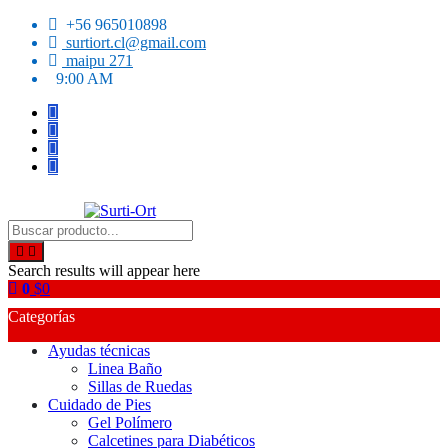
Skip
+56 965010898
to
surtiort.cl@gmail.com
content
maipu 271
9:00 AM
SO
Surti-Ort
Search results will appear here
0
$
0
Categorías
Ayudas técnicas
Linea Baño
Sillas de Ruedas
Cuidado de Pies
Gel Polímero
Calcetines para Diabéticos