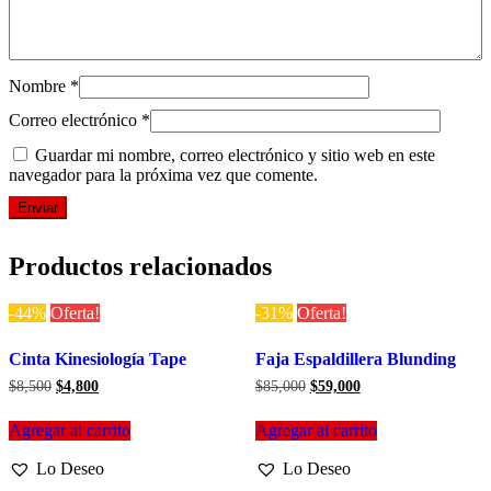
Nombre
*
Correo electrónico
*
Guardar mi nombre, correo electrónico y sitio web en este
navegador para la próxima vez que comente.
Productos relacionados
-44%
Oferta!
-31%
Oferta!
Cinta Kinesiología Tape
Faja Espaldillera Blunding
El
El
El
El
$
8,500
$
4,800
$
85,000
$
59,000
precio
precio
precio
precio
original
actual
original
actual
Agregar al carrito
Agregar al carrito
era:
es:
era:
es:
$8,500.
$4,800.
$85,000.
$59,000.
Lo Deseo
Lo Deseo