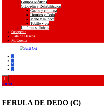
Equipos Médicos
Ortopedia y Rehabilitación
Cuello y columna
Hombro y Codo
Mano y muñeca
Tobillo y pie
Uniformes clínicos
Ortopedia
Lista de Deseos
Mi Cuenta
SO
Surti-Ort
0
$
0
FERULA DE DEDO (C)