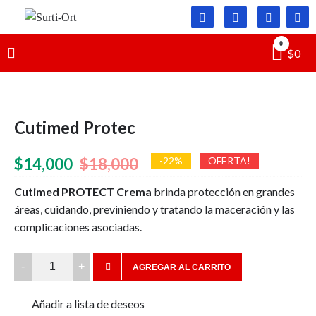
Skip
to
Surti-
SO
content
0
$
0
Ort
Cutimed Protec
El
El
$
14,000
$
18,000
-22%
OFERTA!
precio
precio
Cutimed PROTECT Crema
brinda protección en grandes
áreas, cuidando, previniendo y tratando la maceración y las
original
actual
complicaciones asociadas.
era:
es:
$18,000.
$14,000.
Cutimed
AGREGAR AL CARRITO
Protec
quantity
Añadir a lista de deseos