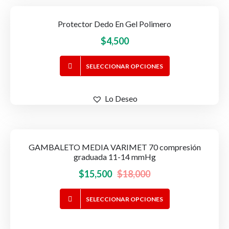
Protector Dedo En Gel Polimero
$
4,500
Este
SELECCIONAR OPCIONES
producto
tiene
Lo Deseo
múltiples
variantes.
Las
opciones
GAMBALETO MEDIA VARIMET 70 compresión
-14%
OFERTA!
se
graduada 11-14 mmHg
pueden
El
El
$
15,500
$
18,000
elegir
precio
precio
en
Este
SELECCIONAR OPCIONES
original
actual
la
producto
página
era:
es:
tiene
de