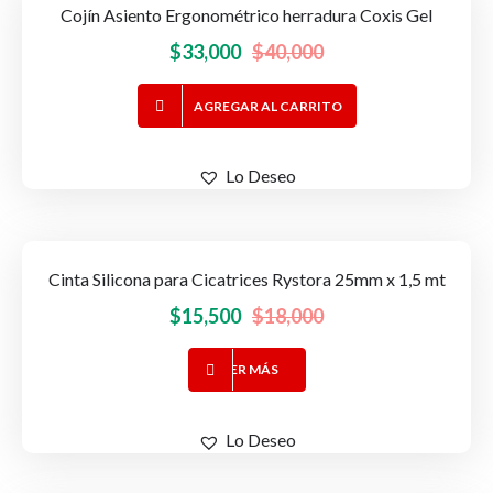
Cojín Asiento Ergonométrico herradura Coxis Gel
-18%
OFERTA!
se
El
El
$
33,000
$
40,000
pueden
elegir
precio
precio
en
AGREGAR AL CARRITO
original
actual
la
era:
es:
página
$40,000.
$33,000.
Lo Deseo
de
producto
Cinta Silicona para Cicatrices Rystora 25mm x 1,5 mt
-14%
OFERTA!
El
El
$
15,500
$
18,000
precio
precio
LEER MÁS
original
actual
era:
es:
$18,000.
$15,500.
Lo Deseo