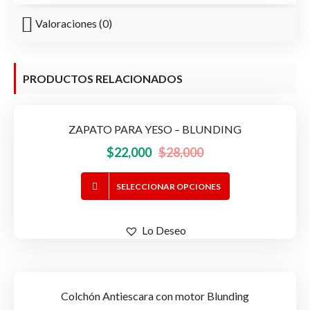
Valoraciones (0)
PRODUCTOS RELACIONADOS
ZAPATO PARA YESO – BLUNDING
-21%
OFERTA!
El
El
$
22,000
$
28,000
precio
precio
Este
SELECCIONAR OPCIONES
original
actual
producto
era:
es:
tiene
$28,000.
$22,000.
Lo Deseo
múltiples
variantes.
Las
opciones
Colchón Antiescara con motor Blunding
-7%
OFERTA!
se