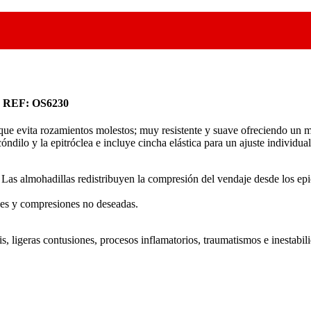
REF: OS6230
o que evita rozamientos molestos; muy resistente y suave ofreciendo un
óndilo y la epitróclea e incluye cincha elástica para un ajuste individua
. Las almohadillas redistribuyen la compresión del vendaje desde los epi
nes y compresiones no deseadas.
nitis, ligeras contusiones, procesos inflamatorios, traumatismos e inestab