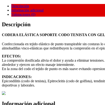
CON
GEL
Descripción
REF:
Información adicional
OS6230
Valoraciones (0)
quantity
Descripción
CODERA ELÁSTICA SOPORTE CODO TENISTA CON GEL 
Confeccionada en tejido elástico de punto transpirable sin costuras l
almohadillas visco-elásticas que redistribuyen la compresión en el epic
EFECTOS:
La compresión dosificada alivia el dolor y ayuda a eliminar tensiones
alrededor y ejercen un efecto masaje intermitente.
En la zona del codo el tejido de punto es más suave evitando opresio
INDICACIONES:
Epicondilitis (codo de tenista), Epitrocleitis (codo de golfista), tendi
deportivas y laborales.
Información adicional