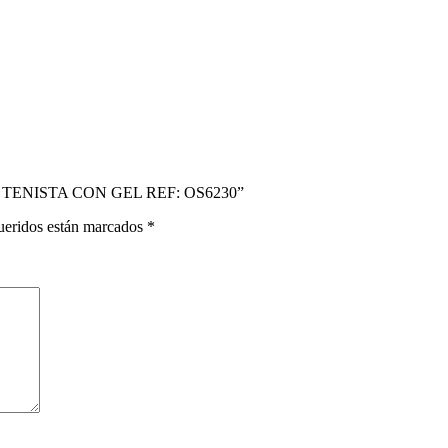
O TENISTA CON GEL REF: OS6230”
ueridos están marcados
*