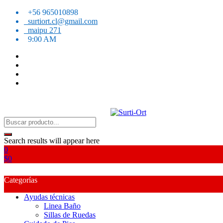
Skip
+56 965010898
to
surtiort.cl@gmail.com
content
maipu 271
9:00 AM
SO
Surti-Ort
Search results will appear here
0
$
0
Categorías
Ayudas técnicas
Linea Baño
Sillas de Ruedas