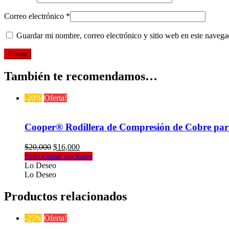
Correo electrónico
*
Guardar mi nombre, correo electrónico y sitio web en este naveg
También te recomendamos…
-20%
Oferta!
Cooper® Rodillera de Compresión de Cobre para A
El
El
$
20,000
$
16,000
precio
precio
Este
Seleccionar opciones
original
actual
producto
Lo Deseo
era:
es:
tiene
Lo Deseo
$20,000.
$16,000.
múltiples
variantes.
Productos relacionados
Las
opciones
-25%
Oferta!
se