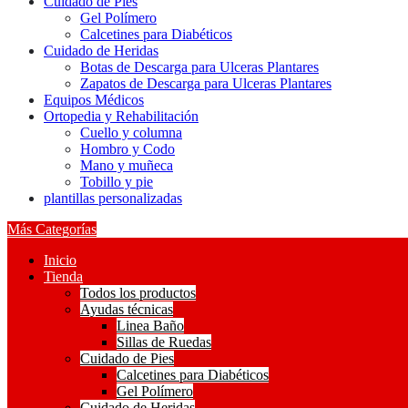
Cuidado de Pies
Gel Polímero
Calcetines para Diabéticos
Cuidado de Heridas
Botas de Descarga para Ulceras Plantares
Zapatos de Descarga para Ulceras Plantares
Equipos Médicos
Ortopedia y Rehabilitación
Cuello y columna
Hombro y Codo
Mano y muñeca
Tobillo y pie
plantillas personalizadas
Más Categorías
Inicio
Tienda
Todos los productos
Ayudas técnicas
Linea Baño
Sillas de Ruedas
Cuidado de Pies
Calcetines para Diabéticos
Gel Polímero
Cuidado de Heridas