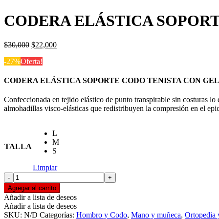
CODERA ELÁSTICA SOPORTE
El
El
$
30,000
$
22,000
precio
precio
-27%
Oferta!
original
actual
era:
es:
$30,000.
$22,000.
CODERA ELÁSTICA SOPORTE CODO TENISTA CON GEL 
Confeccionada en tejido elástico de punto transpirable sin costuras l
almohadillas visco-elásticas que redistribuyen la compresión en el epic
L
M
TALLA
S
Limpiar
CODERA
ELÁSTICA
Agregar al carrito
SOPORTE
Añadir a lista de deseos
CODO
Añadir a lista de deseos
TENISTA
SKU:
N/D
Categorías:
Hombro y Codo
,
Mano y muñeca
,
Ortopedia 