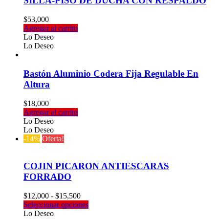
SILLA-PISO DE DUCHA CON RESPALDO
$
53,000
Agregar al carrito
Lo Deseo
Lo Deseo
Bastón Aluminio Codera Fija Regulable En
Altura
$
18,000
Agregar al carrito
Lo Deseo
Lo Deseo
-14%
Oferta!
COJIN PICARON ANTIESCARAS
FORRADO
Rango
$
12,000
-
$
15,500
de
Este
Seleccionar opciones
precios:
producto
Lo Deseo