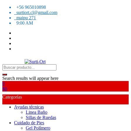
Skip
+56 965010898
to
surtiort.cl@gmail.com
content
maipu 271
9:00 AM
SO
Surti-Ort
Search results will appear here
0
$
0
Categorías
Ayudas técnicas
Linea Baño
Sillas de Ruedas
Cuidado de Pies
Gel Polímero