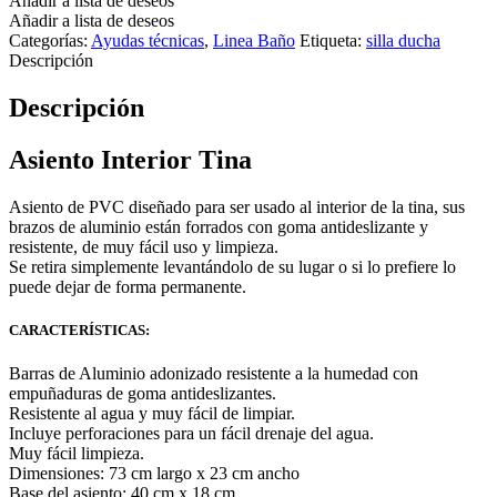
Añadir a lista de deseos
PARA
Añadir a lista de deseos
TINA
Categorías:
Ayudas técnicas
,
Linea Baño
Etiqueta:
silla ducha
quantity
Descripción
Descripción
Asiento Interior Tina
Asiento de PVC diseñado para ser usado al interior de la tina, sus
brazos de aluminio están forrados con goma antideslizante y
resistente, de muy fácil uso y limpieza.
Se retira simplemente levantándolo de su lugar o si lo prefiere lo
puede dejar de forma permanente.
CARACTERÍSTICAS:
Barras de Aluminio adonizado resistente a la humedad con
empuñaduras de goma antideslizantes.
Resistente al agua y muy fácil de limpiar.
Incluye perforaciones para un fácil drenaje del agua.
Muy fácil limpieza.
Dimensiones: 73 cm largo x 23 cm ancho
Base del asiento: 40 cm x 18 cm