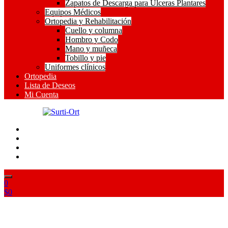
Zapatos de Descarga para Ulceras Plantares
Equipos Médicos
Ortopedia y Rehabilitación
Cuello y columna
Hombro y Codo
Mano y muñeca
Tobillo y pie
Uniformes clínicos
Ortopedia
Lista de Deseos
Mi Cuenta
SO
Surti-Ort
0
$
0