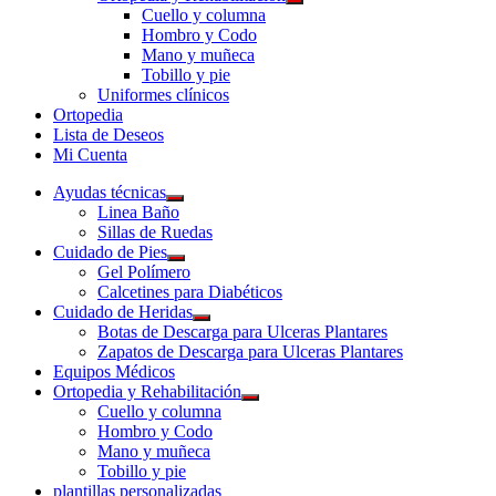
Cuello y columna
Hombro y Codo
Mano y muñeca
Tobillo y pie
Uniformes clínicos
Ortopedia
Lista de Deseos
Mi Cuenta
Ayudas técnicas
Linea Baño
Sillas de Ruedas
Cuidado de Pies
Gel Polímero
Calcetines para Diabéticos
Cuidado de Heridas
Botas de Descarga para Ulceras Plantares
Zapatos de Descarga para Ulceras Plantares
Equipos Médicos
Ortopedia y Rehabilitación
Cuello y columna
Hombro y Codo
Mano y muñeca
Tobillo y pie
plantillas personalizadas