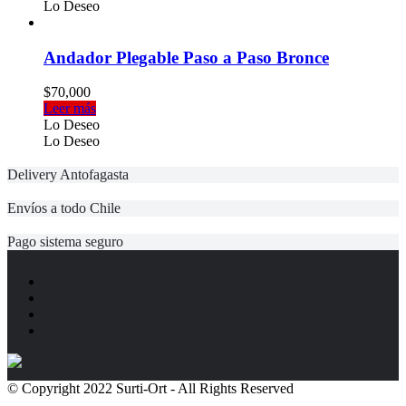
desde
tiene
Lo Deseo
$12,000
múltiples
hasta
variantes.
$15,500
Las
Andador Plegable Paso a Paso Bronce
opciones
se
$
70,000
pueden
Leer más
elegir
Lo Deseo
en
Lo Deseo
la
página
Delivery Antofagasta
de
producto
Envíos a todo Chile
Pago sistema seguro
© Copyright 2022 Surti-Ort - All Rights Reserved
Políticas de
Privacidad