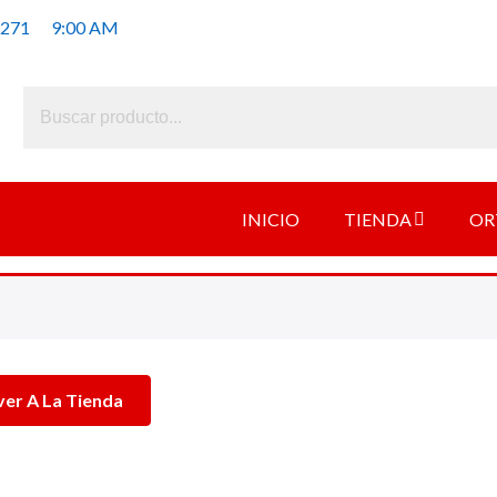
 271
9:00 AM
INICIO
TIENDA
OR
ver A La Tienda