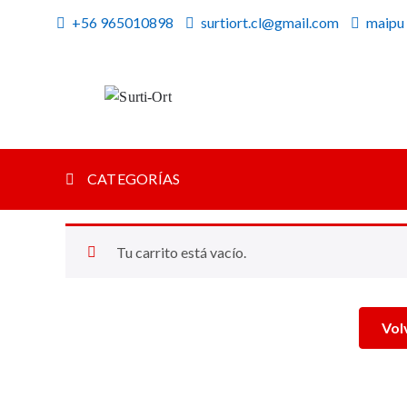
Skip
+56 965010898
surtiort.cl@gmail.com
maipu
to
content
Surti-Ort
SO
CATEGORÍAS
Tu carrito está vacío.
Vol