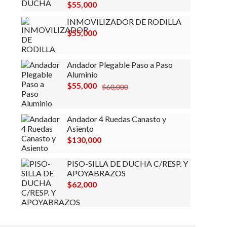
$
55,000
era:
es:
$80,000.
$75,000.
INMOVILIZADOR DE RODILLA
$
55,000
Andador Plegable Paso a Paso
Aluminio
El
El
$
55,000
$
60,000
precio
precio
original
actual
Andador 4 Ruedas Canasto y
era:
es:
Asiento
$60,000.
$55,000.
$
130,000
PISO-SILLA DE DUCHA C/RESP. Y
APOYABRAZOS
$
62,000