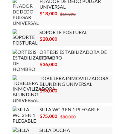
FIJADOR DE DEDO PULGAR
UNIVERSAL
El
El
$
18,000
$
19,990
precio
precio
original
actual
SOPORTE POSTURAL
era:
es:
$
28,000
$19,990.
$18,000.
ORTESIS ESTABILIZADORA DE
HOMBRO
$
36,000
TOBILLERA INMOVILIZADORA
BLUNDING UNIVERSAL
$
36,000
SILLA WC 3 EN 1 PLEGABLE
El
El
$
75,000
$
80,000
precio
precio
SILLA DUCHA
original
actual