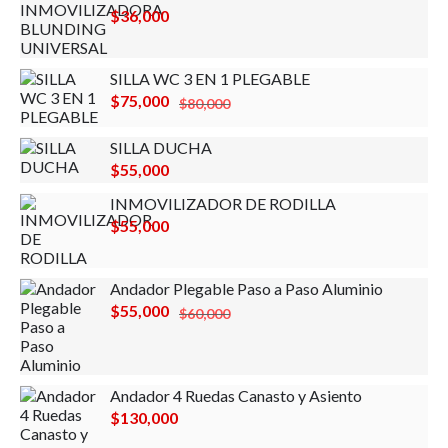
$
36,000
SILLA WC 3 EN 1 PLEGABLE
El
El
$
75,000
$
80,000
precio
precio
SILLA DUCHA
original
actual
$
55,000
era:
es:
$80,000.
$75,000.
INMOVILIZADOR DE RODILLA
$
55,000
Andador Plegable Paso a Paso Aluminio
El
El
$
55,000
$
60,000
precio
precio
original
actual
era:
es:
Andador 4 Ruedas Canasto y Asiento
$60,000.
$55,000.
$
130,000