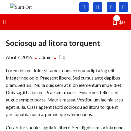
Skip
to
Surti-
SO
content
0
$
0
Ort
Sociosqu ad litora torquent
on
Abril 7, 2016
admin
0
Sociosqu
Lorem ipsum dolor sit amet, consectetur adipiscing elit.
ad
Integer nec odio. Praesent libero. Sed cursus ante dapibus
litora
diam. Sed nisi. Nulla quis sem at nibh elementum imperdiet.
torquent
Duis sagittis ipsum. Praesent mauris. Fusce nec tellus sed
augue semper porta. Mauris massa. Vestibulum lacinia arcu
eget nulla. Class aptent taciti sociosqu ad litora torquent
per conubia nostra, per inceptos himenaeos.
Curabitur sodales ligula in libero. Sed dignissim lacinia nunc.