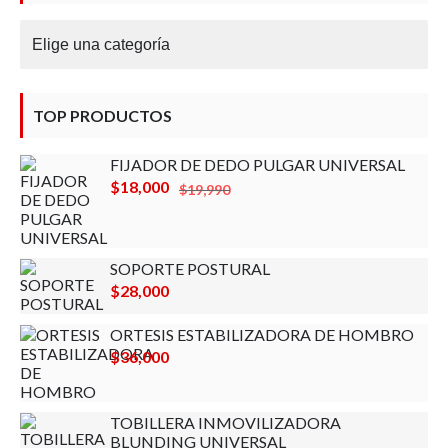
TOP PRODUCTOS
FIJADOR DE DEDO PULGAR UNIVERSAL
El
El
$
18,000
$
19,990
precio
precio
original
actual
era:
es:
SOPORTE POSTURAL
$19,990.
$18,000.
$
28,000
ORTESIS ESTABILIZADORA DE HOMBRO
$
36,000
TOBILLERA INMOVILIZADORA
BLUNDING UNIVERSAL